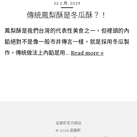
22 2 月, 2023
傳統鳳梨酥是冬瓜酥？！
鳳梨酥是我們台灣的代表性美食之一，但裡頭的內
餡絕對不是像一般市井傳言一樣，就是採用冬瓜製
作，傳統做法上內餡是用…
Read more »
滋養軒官方網站
© 2026 滋養軒.